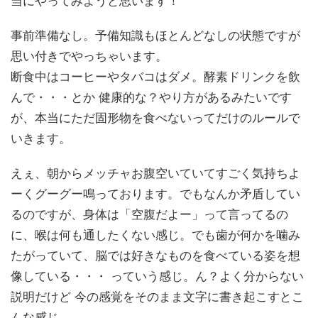
当にやってみようと思います！
事前準備なし。予備知識もほとんどなしの状態ですが
思い付きでやっちゃいます。
断食中はコーヒーやタバコはダメ。酵素ドリンクを飲
んで・・・とか 健康的な？やり方があるみたいです
が、本当にただ固形物を食べないってだけのルールで
いきます。
えぇ、朝からメッチャお腹空いていてすごく気持ちよ
ーくグーグー鳴っております。でもなんか矛盾してい
るのですが、身体は「空腹だよー」って言ってるの
に、喉は何も通したくない感じ。でも歯が何かを噛み
たがっていて、脳では好きなものを食べている姿を想
像している・・・ っていう感じ。ん？よく分からない
説明だけど 今の感覚をそのまま文字に書き起こすとこ
んな感じ。