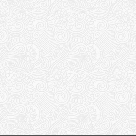
 うん、それ
ですが 気づ
りと退職の意思を示すことにしまし
て 一応 制服
ツが出てくる
た。 はっきり・・・ いや、ショート
間も仕事の時
ますからダニか
メールで俗にいうエリアマネージャー
みたいな人に 「退職の相談をしたい
...