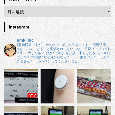
instagram
emk_inc
1型糖尿病ですが、それなりに楽しく生きてます
生活習慣病じ
ゃないってこともっと理解されるといいな。
手探りでブログ作
成中。
大したネタはないですが ぜひ見に来てください。
今だ
にインスタの使い方が分からなくて・・・無言フォローしかで
きません！！
カンベンしてくださいまし。