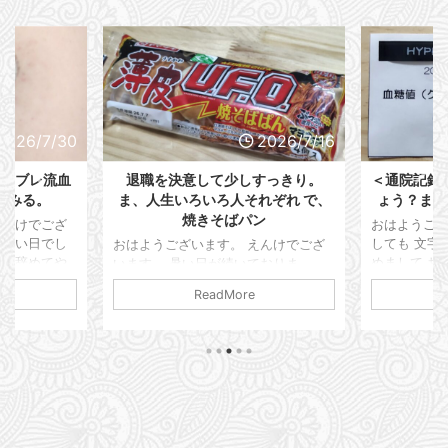
2026/7/30
2026/7/16
。リブレ流血
退職を決意して少しすっきり。
＜通院記録
てみる。
ま、人生いろいろ人それぞれ で、
ょう？また
焼きそばパン
えんけでござ
おはようござ
れしい日でし
しても 文字
おはようございます。 えんけでござ
社を辞めてや
めまして お
います。 暑い日が続いておりま
日も勤務予定
けでございま
す・・・ 我が生息地の関東圏は梅雨
ReadMore
を使ってなく
残しておこう
は明けたのかしら？ なんだかよく分
フトがかぶっ
調ですかって
からない感じですが 連日ジメっと蒸
を夏休み扱い
たようで・・
し暑い日が続いております。 仕事が
 もういろい
ると謎の発疹
ない こんな日は家にいるより外に出
つ文句言う
のようなボ
た方がマシだ。 朝からカフェで涼ん
んだけ
ね？ ポツポ
でおります。 スポンサーリンク さて
時間ぴったり
かゆみ止めの
近況ですが・・・ 仕事のせいで精神
5分前くらいに
れ飲んで軟膏
崩壊状態が続いておりまして はっき