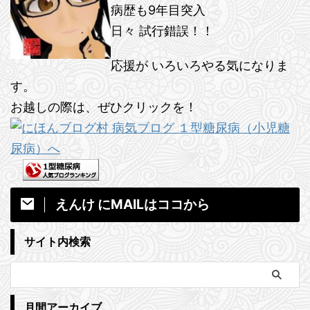
病歴も9年目突入
日々 試行錯誤！！
応援が いろいろやる気になりま
す。
お越しの際は、ぜひクリックを！
えんけ にMAILはココから
サイト内検索
月間アーカイブ