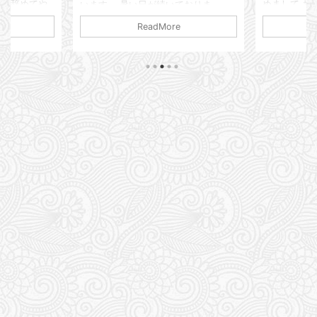
社を辞めてや
めまして お
います。 暑い日が続いておりま
日も勤務予定
けでございま
す・・・ 我が生息地の関東圏は梅雨
ReadMore
を使ってなく
残しておこう
は明けたのかしら？ なんだかよく分
フトがかぶっ
調ですかって
からない感じですが 連日ジメっと蒸
を夏休み扱い
たようで・・
し暑い日が続いております。 仕事が
 もういろい
ると謎の発疹
ない こんな日は家にいるより外に出
つ文句言う
のようなボ
た方がマシだ。 朝からカフェで涼ん
んだけ
ね？ ポツポ
でおります。 スポンサーリンク さて
時間ぴったり
かゆみ止めの
近況ですが・・・ 仕事のせいで精神
5分前くらいに
れ飲んで軟膏
崩壊状態が続いておりまして はっき
 うん、それ
ですが 気づ
りと退職の意思を示すことにしまし
て 一応 制服
ツが出てくる
た。 はっきり・・・ いや、ショート
間も仕事の時
ますからダニか
メールで俗にいうエリアマネージャー
みたいな人に 「退職の相談をしたい
...