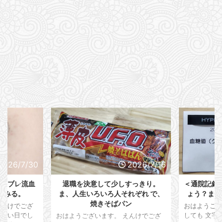
2026/7/30
2026/7/16
。リブレ流血
退職を決意して少しすっきり。
＜通院記録
てみる。
ま、人生いろいろ人それぞれ で、
ょう？また
焼きそばパン
えんけでござ
おはようござ
れしい日でし
しても 文字
おはようございます。 えんけでござ