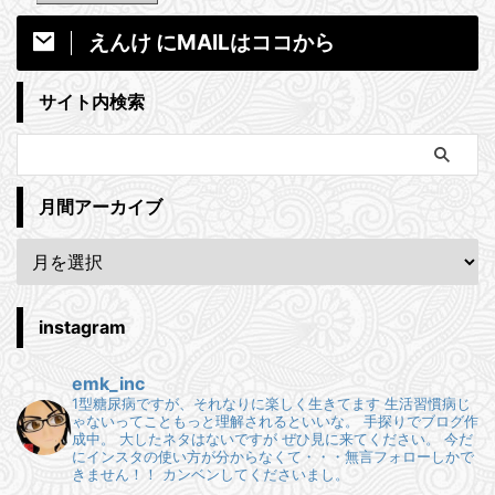
えんけ にMAILはココから
サイト内検索
月間アーカイブ
instagram
emk_inc
1型糖尿病ですが、それなりに楽しく生きてます
生活習慣病じ
ゃないってこともっと理解されるといいな。
手探りでブログ作
成中。
大したネタはないですが ぜひ見に来てください。
今だ
にインスタの使い方が分からなくて・・・無言フォローしかで
きません！！
カンベンしてくださいまし。