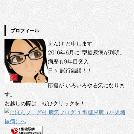
プロフィール
えんけ と申します。
2016年6月に1型糖尿病が判明。
病歴も9年目突入
日々 試行錯誤！！
応援が いろいろやる気になりま
す。
お越しの際は、ぜひクリックを！