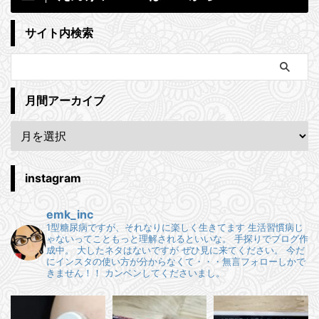
サイト内検索
月間アーカイブ
instagram
emk_inc
1型糖尿病ですが、それなりに楽しく生きてます
生活習慣病じ
ゃないってこともっと理解されるといいな。
手探りでブログ作
成中。
大したネタはないですが ぜひ見に来てください。
今だ
にインスタの使い方が分からなくて・・・無言フォローしかで
きません！！
カンベンしてくださいまし。