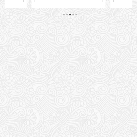
また限界が来
いんです。 
ております。 ・・・・ プロフィール
ってホッとす
なったその
やらなんやら「9年目突入」で止まっ
う。 蕁麻疹
になるであ
てしまってますが(;^ω^) いや、意外と
く湿疹ですか
う。 多分 
更新するの面倒・・・というかやり方
前処方された
ゃうと本当
忘れちゃってるまである。 今は2026
いるので そ
だけど 寸前
年6月も末でございます。 これからも
ぁ落ち着くん
きてること
1型人としして人生を謳歌していきた
ワっとポツポ
常な事態でご
いと思います。 ・・・謳歌なわけあ
ジメジメして
とを楽しき感
るかい！ ってか もう戻れない運命で
ん ...
言ってしまう私
すから。 楽しむしかないっしょ！ ス
ポン ...