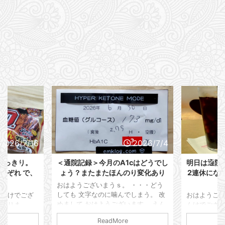
2026/7/4
2026/6/29
cはどうでし
明日は通院Day。希望してないけど
生存報告 
のり変化あり
2連休になっちゃったし生存報告し
精神
ておく。
 ・・・どう
おはようござ
しまう。 改
しておりまし
おはようございまう。 う。 ・・・え
ます。 えん
す。 はい、
んけでございます。 早いもんで2026
は通院記録を
き。 もう空
年も間もなく折り返しでございます。
ReadMore
。 仕事は順
けない！！ 
我が病歴も しれっと11年目に突入し