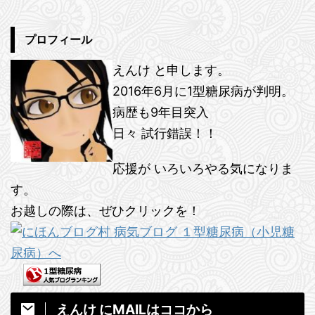
プロフィール
えんけ と申します。
2016年6月に1型糖尿病が判明。
病歴も9年目突入
日々 試行錯誤！！
応援が いろいろやる気になりま
す。
お越しの際は、ぜひクリックを！
えんけ にMAILはココから