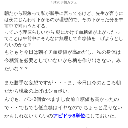
181208 朝カフェ
朝だから現象って私が勝手に言ってるけど、先生が言うに
は夜にじんわり下がるのが理想的で、その下がった分を午
前中で補おうとする。
っていう理屈らしいから 朝にかけて血糖値が上がったっ
てことは午前中にそんなに無理して血糖値を上げようとし
ないのかな？
もともと今日は朝イチ血糖値が高めだし、私の身体は
今糖質を必要としていないから糖を作り出さない。み
たいな？？
また勝手な妄想ですが・・・ま、今日は今のところ朝
だから現象の上げはショボい。
んでも、パン2個食べますし食前血糖値も高かったの
で・・でもでも低血糖はイヤなので ちょっと足りない
かもしれないくらいの
アピドラ8単位
にしておいた。