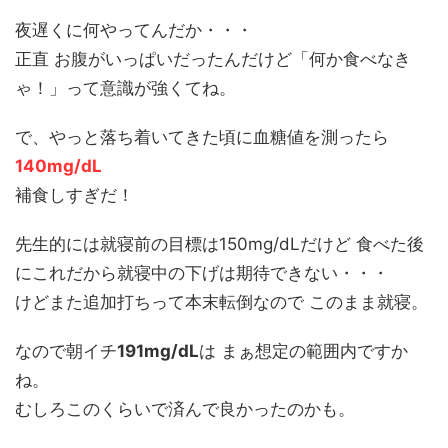
夜遅くに何やってんだか・・・
正直 お腹がいっぱいだったんだけど「何か食べなき
ゃ！」って意識が強くてね。
で、やっと落ち着いてきた頃に血糖値を測ったら
140mg/dL
補食しすぎだ！
先生的には就寝前の目標は150mg/dLだけど 食べた後
にこれだから就寝中の下げは期待できない・・・
けどまた追加打ちって本末転倒なので このまま就寝。
なので朝イチ
191mg/dL
は まぁ想定の範囲内ですか
ね。
むしろこのくらいで済んで良かったのかも。