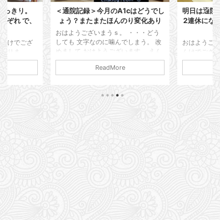
すっきり。
＜通院記録＞今月のA1cはどうでし
明日は通院
れぞれ で、
ょう？またまたほんのり変化あり
2連休にな
ン
おはようございまうｓ。 ・・・どう
しても 文字なのに噛んでしまう。 改
えんけでござ
おはようござ
めまして おはようございます。 えん
ておりま
んけでござい
けでございます。 本日は通院記録を
関東圏は梅雨
年も間もな
ReadMore
残しておこうと思います。 仕事は順
んだかよく分
我が病歴も 
調ですかって？ いや、また限界が来
日ジメっと蒸
ております。
たようで・・・ 家に帰ってホッとす
す。 仕事が
やらなんやら
ると謎の発疹が出てしまう。 蕁麻疹
るより外に出
てしまってます
のようなボコボコではなく湿疹ですか
カフェで涼ん
更新するの
ね？ ポツポツっと。 以前処方された
リンク さて
忘れちゃって
かゆみ止めの薬が残っているので そ
のせいで精神
年6月も末で
れ飲んで軟膏塗って まぁ落ち着くん
して はっき
1型人としし
ですが 気づくとまたブワっとポツポ
とにしまし
いと思います
ツが出てくる。 梅雨でジメジメして
や、ショート
るかい！ っ
ますからダニかな？と思ったん ...
マネージャー
すから。 楽
相談をしたい
ポン ...