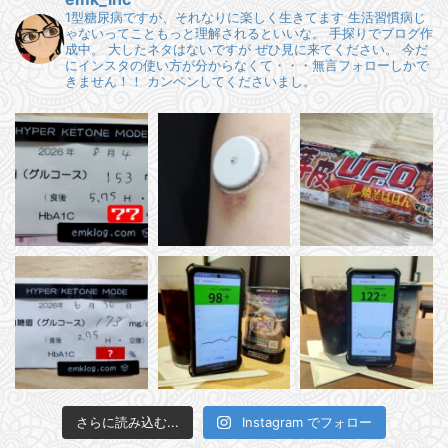
1型糖尿病ですが、それなりに楽しく生きてます
生活習慣病じ
ゃないってこともっと理解されるといいな。
手探りでブログ作
成中。
大したネタはないですが ぜひ見に来てください。
今だ
にインスタの使い方が分からなくて・・・無言フォローしかで
きません！！
カンベンしてくださいまし。
さらに読み込む...
Instagram でフォロー