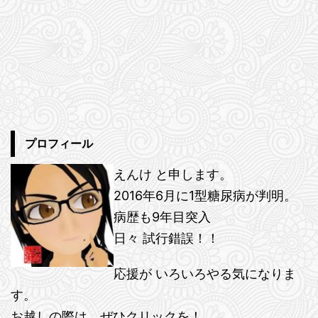
プロフィール
えんけ と申します。
2016年6月に1型糖尿病が判明。
病歴も9年目突入
日々 試行錯誤！！
応援が いろいろやる気になりま
す。
お越しの際は、ぜひクリックを！