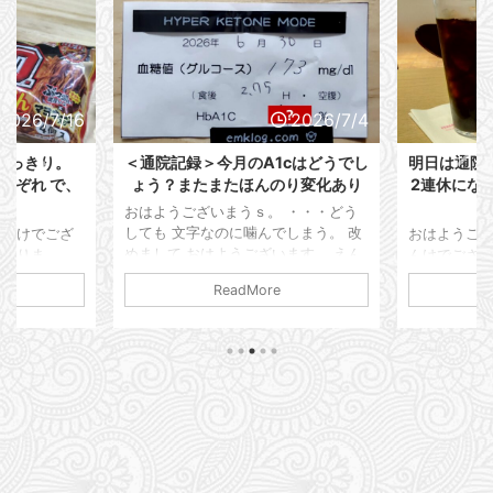
2026/7/4
2026/6/29
記録＞今月のA1cはどうでし
明日は通院Day。希望してないけど
またまたほんのり変化あり
2連休になっちゃったし生存報告し
ておく。
ございまうｓ。 ・・・どう
文字なのに噛んでしまう。 改
おはようございまう。 う。 ・・・え
 おはようございます。 えん
んけでございます。 早いもんで2026
います。 本日は通院記録を
年も間もなく折り返しでございます。
ReadMore
ReadMore
こうと思います。 仕事は順
我が病歴も しれっと11年目に突入し
って？ いや、また限界が来
ております。 ・・・・ プロフィール
・・・ 家に帰ってホッとす
やらなんやら「9年目突入」で止まっ
発疹が出てしまう。 蕁麻疹
てしまってますが(;^ω^) いや、意外と
なボコボコではなく湿疹ですか
更新するの面倒・・・というかやり方
ツポツっと。 以前処方された
忘れちゃってるまである。 今は2026
めの薬が残っているので そ
年6月も末でございます。 これからも
軟膏塗って まぁ落ち着くん
1型人としして人生を謳歌していきた
気づくとまたブワっとポツポ
いと思います。 ・・・謳歌なわけあ
くる。 梅雨でジメジメして
るかい！ ってか もう戻れない運命で