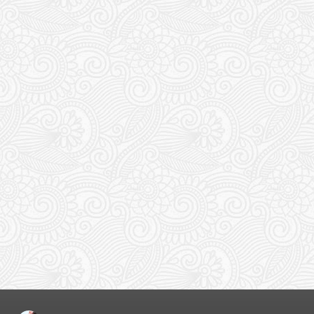
ダニかな？と思ったん ...
すから。 楽しむしかないっしょ！ ス
ポン ...