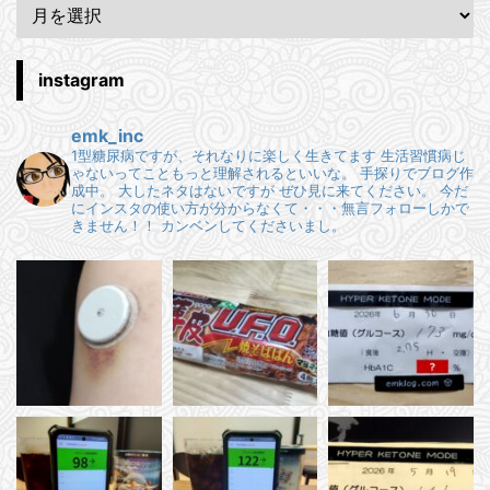
instagram
emk_inc
1型糖尿病ですが、それなりに楽しく生きてます
生活習慣病じ
ゃないってこともっと理解されるといいな。
手探りでブログ作
成中。
大したネタはないですが ぜひ見に来てください。
今だ
にインスタの使い方が分からなくて・・・無言フォローしかで
きません！！
カンベンしてくださいまし。