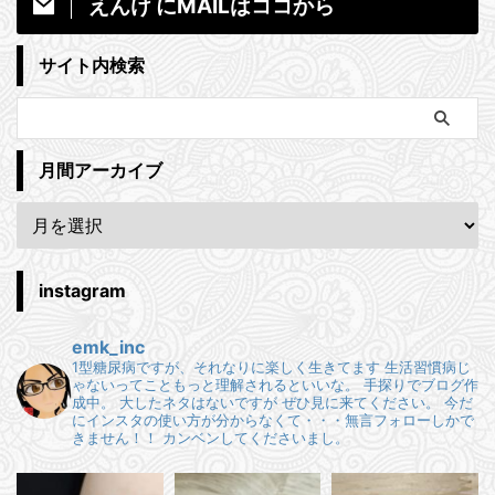
えんけ にMAILはココから
サイト内検索
月間アーカイブ
instagram
emk_inc
1型糖尿病ですが、それなりに楽しく生きてます
生活習慣病じ
ゃないってこともっと理解されるといいな。
手探りでブログ作
成中。
大したネタはないですが ぜひ見に来てください。
今だ
にインスタの使い方が分からなくて・・・無言フォローしかで
きません！！
カンベンしてくださいまし。