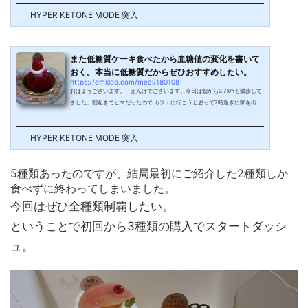
いと受信できなくてちょっと距離が足りていないけどこんな感じ。これで消費
HYPER KETONE MODE 突入
カロリーは78kcalとでました。今日来ているコメダ珈琲って まぁファミレス
スタイルですよね。席はお好きにどうぞっぽかったので奥の方の席に座って お
水とおしぼりは持ってきてくれた。「ご注文お決まりの頃にお伺いします」っ
て言わ...
また低糖質ケーキ食べたから血糖値の変化を書いて
おく。本当に低糖質だからぜひおすすめしたい。
https://emklog.com/meal/180108
おはようございます。 えんけでございます。今日は朝から3.7kmも散歩して
ました。朝起きてヒマだったので カフェに行こうと思って7時過ぎに家を出た
ら着物を着ている人を見かけて「あ、今日成人式だ」祝日だって気付いたんで
すよね。我が街のカフェって7時開店が多いけど 土日祝日はちょっと遅く8時
HYPER KETONE MODE 突入
開店になっているところが多くて嫌な予感。今日は最初っからニューヨーカー
ズカフェに行くつもりで街中を歩いてたけどやっぱりまだ開店前のお店が多
い。とりあえずベローチェはすでにお客さんが入っていたのが見えたので最悪
5種類あったのですが、結局最初にご紹介した2種類しか
ここでも良...
食べずに終わってしまいました。
今回はぜひ全種類制覇したい。
ということで初回から3種類の購入でスタートダッシ
ュ。