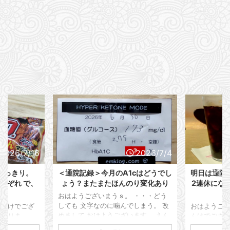
2026/7/16
2026/7/4
すっきり。
＜通院記録＞今月のA1cはどうでし
明日は通院
れぞれ で、
ょう？またまたほんのり変化あり
2連休にな
ン
おはようございまうｓ。 ・・・どう
しても 文字なのに噛んでしまう。 改
えんけでござ
おはようござ
めまして おはようございます。 えん
ておりま
んけでござい
けでございます。 本日は通院記録を
関東圏は梅雨
年も間もな