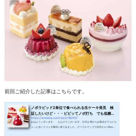
前回ご紹介した記事はこちらです。
ノボラピッド2単位で食べられる生ケーキ発見 検
証したいけど・・・ビビッてノボ打ち でも低糖質
https://emklog.com/sick/180107
は間違...
おはようございます。 えんけでございます。今日は 朝からお散歩がてらにち
ょっと歩いてコメダ珈琲に来てみました。グーグルマップで自宅から1.8kmな
ので GPS設定して歩く。 180107記録自宅を出てから少し開けたところに出な