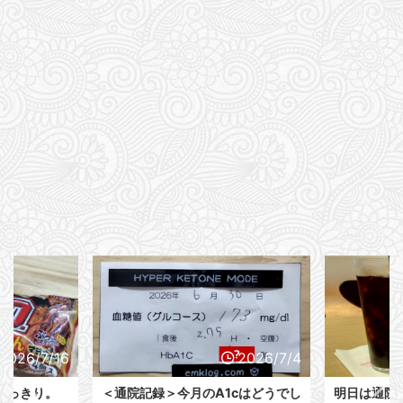
2026/7/16
2026/7/4
すっきり。
＜通院記録＞今月のA1cはどうでし
明日は通院D