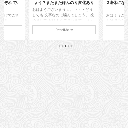
れぞれ で、
ょう？またまたほんのり変化あり
2連休にな
ン
おはようございまうｓ。 ・・・どう
しても 文字なのに噛んでしまう。 改
んけでござ
おはようござ
めまして おはようございます。 えん
おりま
んけでございま
けでございます。 本日は通院記録を
東圏は梅雨
年も間もなく
ReadMore
残しておこうと思います。 仕事は順
だかよく分
我が病歴も 
調ですかって？ いや、また限界が来
ジメっと蒸
ております。
たようで・・・ 家に帰ってホッとす
。 仕事が
やらなんやら
ると謎の発疹が出てしまう。 蕁麻疹
より外に出
てしまってます
のようなボコボコではなく湿疹ですか
フェで涼ん
更新するの面
ね？ ポツポツっと。 以前処方された
リンク さて
忘れちゃってる
かゆみ止めの薬が残っているので そ
せいで精神
年6月も末で
れ飲んで軟膏塗って まぁ落ち着くん
て はっき
1型人としし
ですが 気づくとまたブワっとポツポ
とにしまし
いと思います
ツが出てくる。 梅雨でジメジメして
や、ショート
るかい！ っ
ますからダニかな？と思ったん ...
マネージャー
すから。 楽
談をしたい
ポン ...