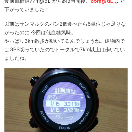
食前血糖値77mg/dL から約3時間後、
65mg/dL
まで
下がっていました！
以前はサンマルクのパン2個食べたら6単位じゃ足りな
かったのに 今回は低血糖気味。
やっぱり3km散歩が効いてるんでしょうね。建物内で
はGPS切っていたのでトータルで7km以上は歩いてい
ましたね。