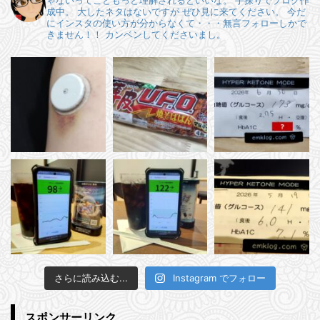
成中。
大したネタはないですが ぜひ見に来てください。
今だ
にインスタの使い方が分からなくて・・・無言フォローしかで
きません！！
カンベンしてくださいまし。
さらに読み込む...
Instagram でフォロー
スポンサーリンク