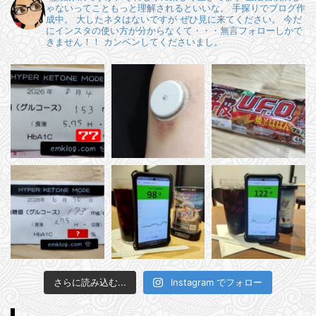
ゃないってこともっと理解されるといいな。
手探りでブログ作
成中。
大したネタはないですが ぜひ見に来てください。
今だ
にインスタの使い方が分からなくて・・・無言フォローしかで
きません！！
カンベンしてくださいまし。
さらに読み込む...
Instagram でフォロー