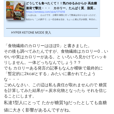
どうしても食べたくて！！気のゆるみからか 高血糖
連発で撃沈・・・ カロリー、たんぱく質、脂質か
https://emklog.com/sick/171016
ら糖...
こんばんは。 えんけです。土曜日 病院に行って数値は分からなかったけど、
先生から「この調子で」と一応合格を頂き、ちょっと燃え尽き状態。昨日の
朝、ちょっと血糖値が高くて「昨夜 訳あって糖質摂りすぎた・・・」なんて書
きましたが、同じことまたやっちゃって、今日の朝イチ血糖値もひどいことに
HYPER KETONE MODE 突入
226mg/dL！！寝る前は 375mg/dLもあって、ノボ打って4時間以上経過し
てたから追加打ちして寝たはずなんですが・・・まぁ、その「訳あって」
の”訳”なんですが、お菓子を手に入れたから食べちゃったという 何とも幼稚な
「食物繊維のカロリーはほぼ0」と書きました。
理由なんです。...
その後も調べてみたんですが、食物繊維はカロリー0．い
やいや実はカロリーがある。と いろいろ見かけてハッキ
リしません。一体どっちなんでしょう？？
でも カロリーある発言の記事もなんか曖昧で最終的に
「暫定的に2kcalとする」みたいに書かれてたよう
な・・・
ごめんなさい、この辺は私も責任が取れませんので 糖質
を計算してみた結果が＝炭水化物となったら それを信じ
ることにします。
私達1型人にとって たかが糖質1gだったとしても血糖
値に大きく影響があるんですがね。