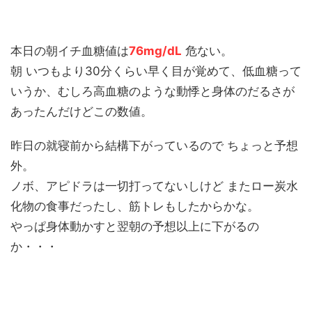
本日の朝イチ血糖値は
76mg/dL
危ない。
朝 いつもより30分くらい早く目が覚めて、低血糖って
いうか、むしろ高血糖のような動悸と身体のだるさが
あったんだけどこの数値。
昨日の就寝前から結構下がっているので ちょっと予想
外。
ノボ、アピドラは一切打ってないしけど またロー炭水
化物の食事だったし、筋トレもしたからかな。
やっぱ身体動かすと翌朝の予想以上に下がるの
か・・・