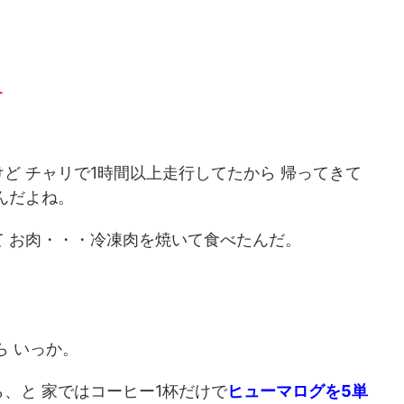
L
ど チャリで1時間以上走行してたから 帰ってきて
んだよね。
 お肉・・・冷凍肉を焼いて食べたんだ。
2026/7/30
2026/7/1
リブレ流血で装着位置
退職を決意して少しすっきり。ま、人生い
てみる。
いろ人それぞれ で、焼きそばパン
んけでございます。 なん
おはようございます。 えんけでございます。 暑い
！ クソみたいな会社を辞
日が続いております・・・ 我が生息地の関東圏は
ら いっか。
は明日も勤務予定だったん
雨は明けたのかしら？ なんだかよく分からない感
More
ReadMore
なくて、人員不足とはいえ
ですが 連日ジメっと蒸し暑い日が続いております
あったからそこを夏休み扱
仕事がない こんな日は家にいるより外に出た方が
、と 家ではコーヒー1杯だけで
ヒューマログを5単