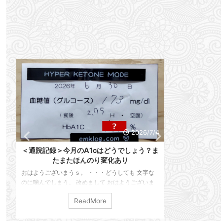
6
2026/7/4
ろ
＜通院記録＞今月のA1cはどうでしょう？ま
明日は通院D
たまたほんのり変化あり
なっちゃ
おはようございまうｓ。 ・・・どうしても 文字な
おはようござい
梅
のに噛んでしまう。 改めまして おはようございま
ます。 早いもん
じ
す。 えんけでございます。 本日は通院記録を残し
ざいます。 我が
ReadMore
。
ておこうと思います。 仕事は順調ですかって？ い
ります。 ・・・
マ
や、また限界が来たようで・・・ 家に帰ってホッと
目突入」で止まっ