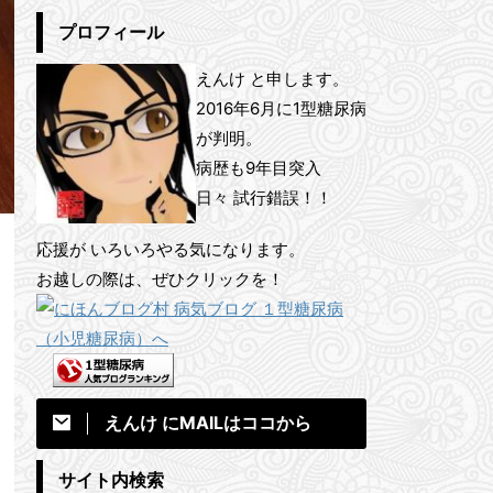
プロフィール
えんけ と申します。
2016年6月に1型糖尿病
が判明。
病歴も9年目突入
日々 試行錯誤！！
応援が いろいろやる気になります。
お越しの際は、ぜひクリックを！
えんけ にMAILはココから
サイト内検索