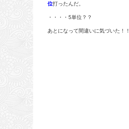
ンス状態になるであろうゾーンが存在すると思う。
いで休みにしてもらえた。
位
打ったんだ。
多分 いまその辺。 そこを超えちゃうと本当の絶望
よ。 ひとつ文句言うね。
が待ってると思うんだけど 寸前で踏みとどまって
ど・・・ こいつ、基本 
・・・・5単位？？
いま生きてることが楽しいと感じてしまう異常な事
なら終業5分前くらいには
態でございます。 生きてることを楽しき感じるのが
ん、それは良いと思うんだ
異常 と 平然と言ってしまう私はすでに ...
るから 着替える時間も仕事の
あとになって間違いに気づいた！