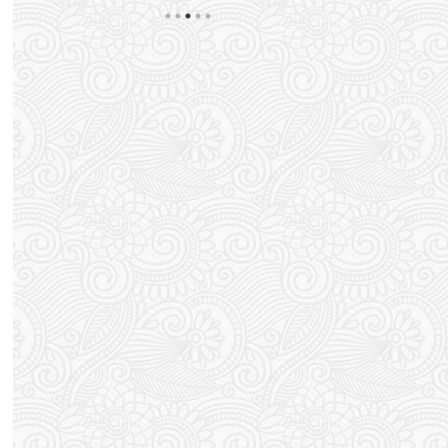
すると謎の発疹が出てしまう。 蕁麻疹のようなボコ
外と更新するの
ボコではなく湿疹ですかね？ ポツポツっと。 以前
ってるまである。
思
処方されたかゆみ止めの薬が残っているので それ飲
す。 これから
んで軟膏塗って まぁ落ち着くんですが 気づくとま
たいと思います
い
たブワっとポツポツが出てくる。 梅雨でジメジメし
てか もう戻れ
てますからダニかな？と思ったん ...
っしょ！ スポン .