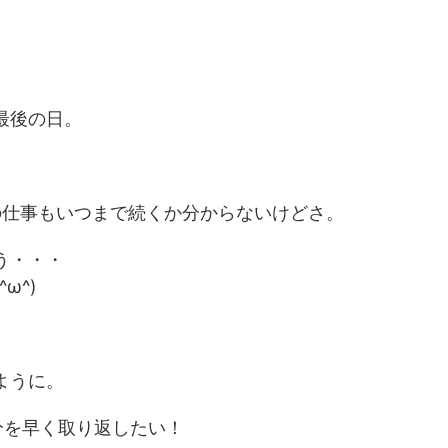
。
最後の日。
次の仕事もいつまで続くか分からないけどさ。
う・・・
ω^)
ように。
分を早く取り返したい！