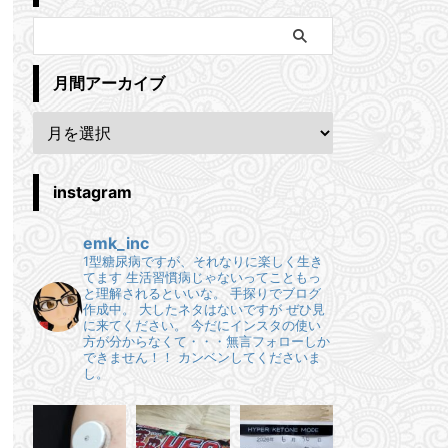
月間アーカイブ
instagram
emk_inc
1型糖尿病ですが、それなりに楽しく生き
てます
生活習慣病じゃないってこともっ
と理解されるといいな。
手探りでブログ
作成中。
大したネタはないですが ぜひ見
に来てください。
今だにインスタの使い
方が分からなくて・・・無言フォローしか
できません！！
カンベンしてくださいま
し。