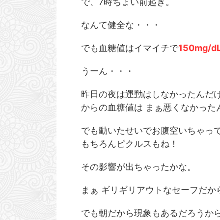
で、7時ちょい前起き。
なんて健全な・・・
でも血糖値はイマイチで
150mg/d
うーん・・・
昨日の夜は運動はしなかったんだけ
からの血糖値は まぁ悪くなかった
でも動いたせいでお腹空いちゃって
2026/6/20
もちろんピクルスもね！
生存報告 激ヤバ職場に転職して精神崩壊寸
最近の血糖値ヤバい。
前でした。
を考え
その影響が出ちゃったかな。
おはようございます。 大変ご無沙汰しておりまし
おはようございます！ え
た。 えんけでございます。 はい、生きてます
と晴れ晴れしい日でしょう
まぁ ギリギリアウトなセーフだか
よ！！ 活き活き。 もう空元気じゃないとやってい
めてやりました！！ 本当
ReadMore
Read
けない！！ 良いんです。 それでも良いんです。 人
だけど、夏休みを使って
間、どうしようもなくなったそのちょっと先にトラ
シフトがかぶってる日が
でも朝だから現象もあるだろうから