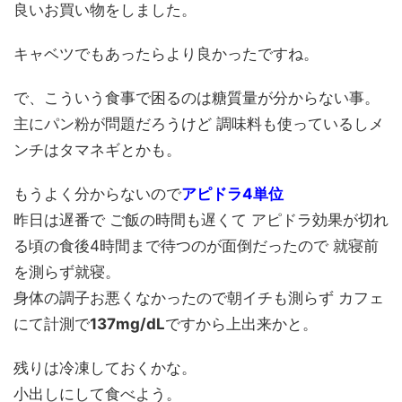
良いお買い物をしました。
キャベツでもあったらより良かったですね。
で、こういう食事で困るのは糖質量が分からない事。
主にパン粉が問題だろうけど 調味料も使っているしメ
ンチはタマネギとかも。
もうよく分からないので
アピドラ4単位
昨日は遅番で ご飯の時間も遅くて アピドラ効果が切れ
る頃の食後4時間まで待つのが面倒だったので 就寝前
を測らず就寝。
身体の調子お悪くなかったので朝イチも測らず カフェ
にて計測で
137mg/dL
ですから上出来かと。
残りは冷凍しておくかな。
小出しにして食べよう。