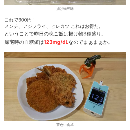
揚げ物三昧
これで300円！
メンチ、アジフライ、ヒレカツ これはお得だ。
ということで昨日の晩ご飯は揚げ物3種盛り。
帰宅時の血糖値は
123mg/dL
なのでまぁまぁか。
茶色い食卓