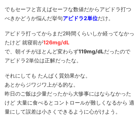
でもセーフと言えばセーフな数値だからアピドラ打つ
べきかどうか悩んだ挙句
アピドラ2単位
だけ。
アピドラ打ってからまだ2時間くらいしか経ってなかっ
たけど 就寝前が
126mg/dL
で、朝イチがほとんど変わらず
119mg/dL
だったので
アピドラ2単位は正解だったな。
それにしても たんぱく質効果かな。
あとからジワジワ上がる的な。
昨日のご飯は少量だったから大惨事にはならなかった
けど 大量に食べるとコントロールが難しくなるから 適
量にして誤差は小さくできるように心がけよう。