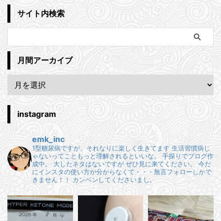
サイト内検索
月間アーカイブ
instagram
emk_inc
1型糖尿病ですが、それなりに楽しく生きてます
生活習慣病じ
ゃないってこともっと理解されるといいな。
手探りでブログ作
成中。
大したネタはないですが ぜひ見に来てください。
今だ
にインスタの使い方が分からなくて・・・無言フォローしかで
きません！！
カンベンしてくださいまし。