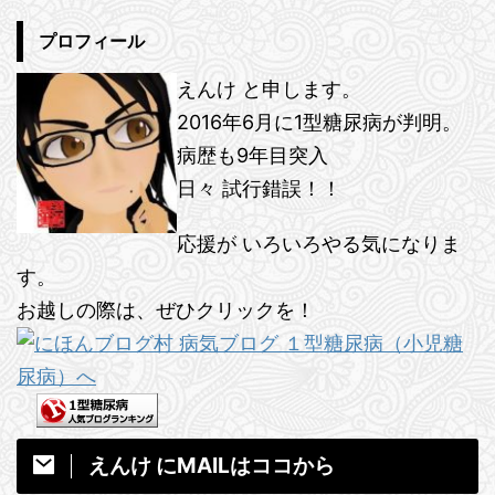
プロフィール
えんけ と申します。
2016年6月に1型糖尿病が判明。
病歴も9年目突入
日々 試行錯誤！！
応援が いろいろやる気になりま
す。
お越しの際は、ぜひクリックを！
えんけ にMAILはココから