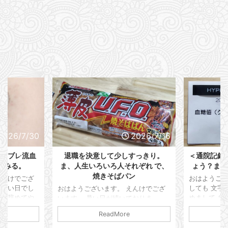
2026/7/16
2026/7/4
しすっきり。
＜通院記録＞今月のA1cはどうでし
明日は通院
れぞれ で、
ょう？またまたほんのり変化あり
2連休にな
パン
おはようございまうｓ。 ・・・どう
しても 文字なのに噛んでしまう。 改
えんけでござ
おはようご
めまして おはようございます。 えん
ておりま
んけでござい
けでございます。 本日は通院記録を
関東圏は梅雨
年も間もな
e
ReadMore
残しておこうと思います。 仕事は順
んだかよく分
我が病歴も 
調ですかって？ いや、また限界が来
日ジメっと蒸
ております