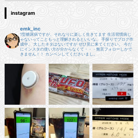
instagram
emk_inc
1型糖尿病ですが、それなりに楽しく生きてます
生活習慣病じ
ゃないってこともっと理解されるといいな。
手探りでブログ作
成中。
大したネタはないですが ぜひ見に来てください。
今だ
にインスタの使い方が分からなくて・・・無言フォローしかで
きません！！
カンベンしてくださいまし。