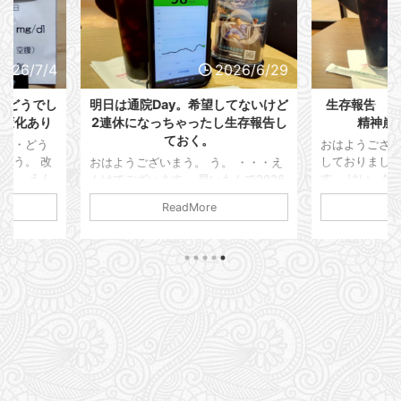
2026/6/29
2026/6/20
してないけど
生存報告 激ヤバ職場に転職して
最近の血糖
し生存報告し
精神崩壊寸前でした。
で装着
おはようございます。 大変ご無沙汰
おはようござ
しておりました。 えんけでございま
います。 な
。 ・・・え
す。 はい、生きてますよ！！ 活き活
ょう！ クソ
もんで2026
き。 もう空元気じゃないとやってい
りました！！
ございます。
ReadMore
けない！！ 良いんです。 それでも良
だったんだ
年目に突入し
いんです。 人間、どうしようもなく
て、人員不
プロフィール
なったそのちょっと先にトランス状態
てる日があ
入」で止まっ
になるであろうゾーンが存在すると思
で休みにして
) いや、意外と
う。 多分 いまその辺。 そこを超えち
ろ限界だった
いうかやり方
ゃうと本当の絶望が待ってると思うん
ね。 管理者
 今は2026
だけど 寸前で踏みとどまって いま生
ど・・・ こ
。 これからも
きてることが楽しいと感じてしまう異
に帰る。 な
歌していきた
常な事態でございます。 生きてるこ
は帰る準備し
謳歌なわけあ
とを楽しき感じるのが異常 と 平然と
は良いと思う
れない運命で
言ってしまう私はすでに ...
があるから 
っしょ！ ス
...