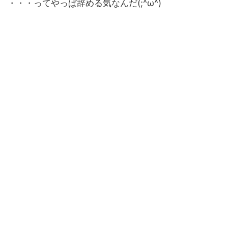
・・・ってやっぱ辞める気なんだ(;^ω^)