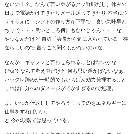
ないの！？」なんて言いやがるクソ野郎だし、休みの
日まで電話かけてきたりメール送ってきたり 本当にウ
ザイうえに、シフトの作り方が下手で、食い気味早と
ちりで・・・良いところ何にもないじゃん・・・な、
やつなんだけど 自称「会長から気に入られている」存
在らしいので 言うこと聞くしかないのかな。
なんか、ギャフンと言わせられることはないかな
(;^ω^) なんて考え中だけど 何も思い浮かばないなぁ。
バックレ辞めが一時的でもいちばん効力発揮するけど
これは自分へのダメージがでかすぎるので無理。
ま、いつか仕返ししてやろう！ってのをエネルギーに
仕事をすればいい。
と 今の段階では思っている。