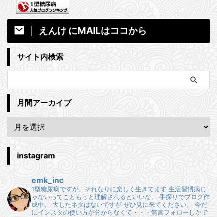
えんけ にMAILはココから
サイト内検索
月間アーカイブ
instagram
emk_inc
1型糖尿病ですが、それなりに楽しく生きてます
生活習慣病じ
ゃないってこともっと理解されるといいな。
手探りでブログ作
成中。
大したネタはないですが ぜひ見に来てください。
今だ
にインスタの使い方が分からなくて・・・無言フォローしかで