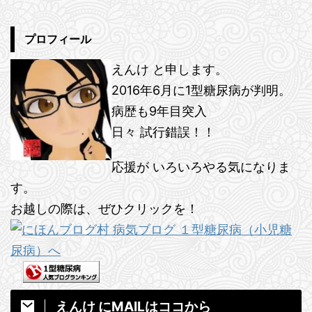
プロフィール
えんけ と申します。
2016年6月に1型糖尿病が判明。
病歴も9年目突入
日々 試行錯誤！！
応援が いろいろやる気になりま
す。
お越しの際は、ぜひクリックを！
えんけ にMAILはココから