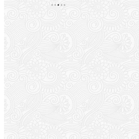
すると謎の発疹が出てしまう。 蕁麻疹のようなボコ
外と更新するの
ボコではなく湿疹ですかね？ ポツポツっと。 以前
ってるまである。
思
処方されたかゆみ止めの薬が残っているので それ飲
す。 これから
んで軟膏塗って まぁ落ち着くんですが 気づくとま
たいと思います
い
たブワっとポツポツが出てくる。 梅雨でジメジメし
てか もう戻れ
てますからダニかな？と思ったん ...
っしょ！ スポン .