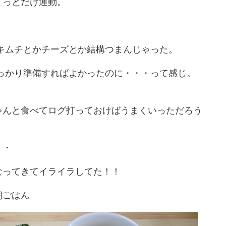
ょっとだけ運動。
キムチとかチーズとか結構つまんじゃった。
っかり準備すればよかったのに・・・って感じ。
ゃんと食べてログ打っておけばうまくいっただろう
2026/7/30
2026/7/1
・・
リブレ流血で装着位置
退職を決意して少しすっきり。ま、人生い
てみる。
いろ人それぞれ で、焼きそばパン
なってきてイライラしてた！！
んけでございます。 なん
おはようございます。 えんけでございます。 暑い
！ クソみたいな会社を辞
日が続いております・・・ 我が生息地の関東圏は
朝ごはん
は明日も勤務予定だったん
雨は明けたのかしら？ なんだかよく分からない感
More
ReadMore
なくて、人員不足とはいえ
ですが 連日ジメっと蒸し暑い日が続いております
あったからそこを夏休み扱
仕事がない こんな日は家にいるより外に出た方が