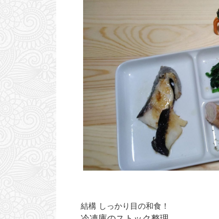
ンス状態になるであろうゾーンが存在すると思う。
いで休みにしてもらえた。
多分 いまその辺。 そこを超えちゃうと本当の絶望
よ。 ひとつ文句言うね。
が待ってると思うんだけど 寸前で踏みとどまって
ど・・・ こいつ、基本 
いま生きてることが楽しいと感じてしまう異常な事
なら終業5分前くらいには
態でございます。 生きてることを楽しき感じるのが
ん、それは良いと思うんだ
異常 と 平然と言ってしまう私はすでに ...
るから 着替える時間も仕事の
結構 しっかり目の和食！
冷凍庫のストック整理。