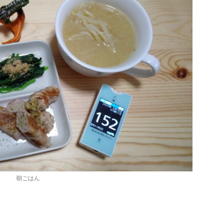
 もういろいろ限界だった
シだ。 朝からカフェで涼んでおります。 スポンサ
 管理者のクソ話なんだけ
ーリンク さて 近況ですが・・・ 仕事のせいで精神
時間ぴったりに帰る。 なん
崩壊状態が続いておりまして はっきりと退職の意
帰る準備しちゃう系。 う
を示すことにしました。 はっきり・・・ いや、シ
。 だって 一応 制服があ
ョートメールで俗にいうエリアマネージャーみた
時 ...
な人に 「退職の相談をしたい ...
朝ごはん