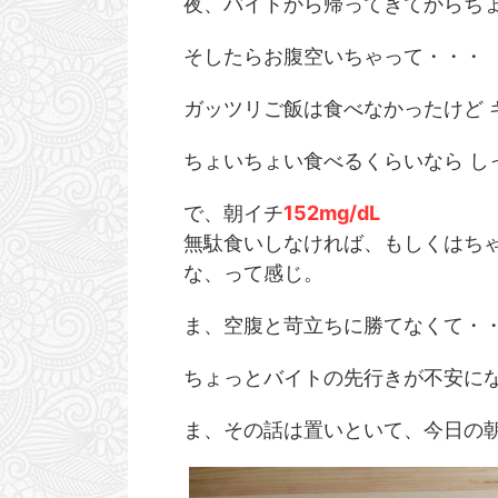
夜、バイトから帰ってきてからち
そしたらお腹空いちゃって・・・
ガッツリご飯は食べなかったけど 
ちょいちょい食べるくらいなら し
で、朝イチ
152mg/dL
無駄食いしなければ、もしくはち
な、って感じ。
2026/6/20
ま、空腹と苛立ちに勝てなくて・
生存報告 激ヤバ職場に転職して精神崩壊寸
最近の血糖値ヤバい。
前でした。
を考え
ちょっとバイトの先行きが不安に
おはようございます。 大変ご無沙汰しておりまし
おはようございます！ え
た。 えんけでございます。 はい、生きてます
と晴れ晴れしい日でしょう
ま、その話は置いといて、今日の
よ！！ 活き活き。 もう空元気じゃないとやってい
めてやりました！！ 本当
ReadMore
Read
けない！！ 良いんです。 それでも良いんです。 人
だけど、夏休みを使って
間、どうしようもなくなったそのちょっと先にトラ
シフトがかぶってる日が