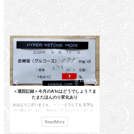
6
2026/7/4
ろ
＜通院記録＞今月のA1cはどうでしょう？ま
明日は通院D
たまたほんのり変化あり
なっちゃ
おはようございまうｓ。 ・・・どうしても 文字な
おはようござい
梅
のに噛んでしまう。 改めまして おはようございま
ます。 早いもん
じ
す。 えんけでございます。 本日は通院記録を残し
ざいます。 我が
ReadMore
。
ておこうと思います。 仕事は順調ですかって？ い
ります。 ・・・
マ
や、また限界が来たようで・・・ 家に帰ってホッと
目突入」で止まっ