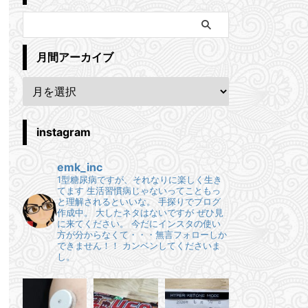
月間アーカイブ
instagram
emk_inc
1型糖尿病ですが、それなりに楽しく生き
てます
生活習慣病じゃないってこともっ
と理解されるといいな。
手探りでブログ
作成中。
大したネタはないですが ぜひ見
に来てください。
今だにインスタの使い
方が分からなくて・・・無言フォローしか
できません！！
カンベンしてくださいま
し。