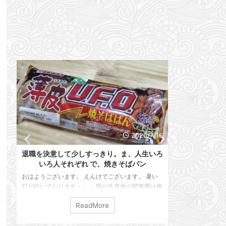
0
2026/7/16
置
退職を決意して少しすっきり。ま、人生いろ
＜通院記録＞
いろ人それぞれ で、焼きそばパン
た
おはようございます。 えんけでございます。 暑い
おはようござい
辞
日が続いております・・・ 我が生息地の関東圏は梅
のに噛んでしま
ん
雨は明けたのかしら？ なんだかよく分からない感じ
す。 えんけで
ReadMore
え
ですが 連日ジメっと蒸し暑い日が続いております。
ておこうと思い
扱
仕事がない こんな日は家にいるより外に出た方がマ
や、また限界が