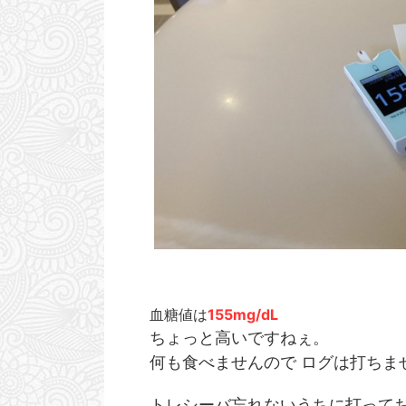
外と更新するの面倒・・・というかやり方忘れちゃ
ないんだろうけど 私は本
ってるまである。 今は2026年6月も末でございま
不快って程でもないけど 
す。 これからも1型人としして人生を謳歌していき
けでちょっとイラっとする
たいと思います。 ・・・謳歌なわけあるかい！ っ
頭痛がひどくて脳神経内
てか もう戻れない運命ですから。 楽しむしかない
ど（もう10年以上前） 
しょ！ スポン ...
ゃないですか。毒ガス撒かれ
血糖値は
155mg/dL
ちょっと高いですねぇ。
何も食べませんので ログは打ちま
トレシーバ忘れないうちに打ってお