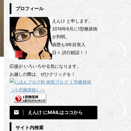
プロフィール
えんけ と申します。
2016年6月に1型糖尿病
が判明。
病歴も9年目突入
日々 試行錯誤！！
応援が いろいろやる気になります。
お越しの際は、ぜひクリックを！
えんけ にMAILはココから
サイト内検索