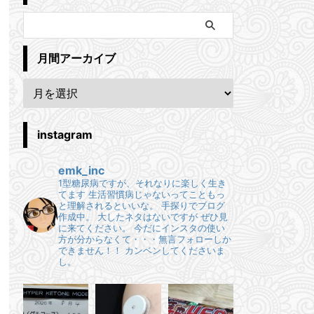
月間アーカイブ
instagram
emk_inc
1型糖尿病ですが、それなりに楽しく生き
てます
生活習慣病じゃないってこともっ
と理解されるといいな。
手探りでブログ
作成中。
大したネタはないですが ぜひ見
に来てください。
今だにインスタの使い
方が分からなくて・・・無言フォローしか
できません！！
カンベンしてくださいま
し。