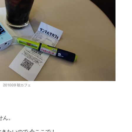
当に過敏なんだと思う。
いで休みにしてもらえた。 もういろいろ限界だっ
何かしらのカホリがするだ
よ。 ひとつ文句言うね。 管理者のクソ話なんだけ
。 以前 においからくる
ど・・・ こいつ、基本 時間ぴったりに帰る。 なん
科？？に行ったことあるけ
なら終業5分前くらいには帰る準備しちゃう系。 
その時に先生に「良かったじ
ん、それは良いと思うんだ。 だって 一応 制服があ
ても一 ...
るから 着替える時間も仕事の時 ...
201009 朝カフェ
せん。
きたいので 今ここで！