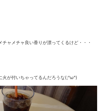
メチャメチャ良い香りが漂ってくるけど・・・
2026/8/8
2026/7/3
信用するな。持効型イ
最近の血糖値ヤバい。リブレ流血で装着位
火が付いちゃってるんだろうな(;^ω^)
の方が効果ある説
を考えてみる。
んけでございます！！ さ
おはようございます！ えんけでございます。 なん
録をしてまいりたいと思い
と晴れ晴れしい日でしょう！ クソみたいな会社を
タトマに来てるんだけど
めてやりました！！ 本当は明日も勤務予定だった
More
ReadMore
くに座ってしまい、いつま
だけど、夏休みを使ってなくて、人員不足とはい
 たぶん それほど臭くは
シフトがかぶってる日があったからそこを夏休み