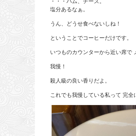
・・・ハム、チーズ。
塩分あるなぁ。
うん、どうせ食べないしね！
ということでコーヒーだけです。
いつものカウンターから近い席で 
我慢！
殺人級の良い香りだよ。
2026/6/29
明日は通院Day。希望してないけど2連休に
＜通院記録＞リブレは
これでも我慢している私って 完全に
なっちゃったし生存報告しておく。
ンスリン打ちたて
おはようございまう。 う。 ・・・えんけでござい
おはようございます。 え
ます。 早いもんで2026年も間もなく折り返しでご
てぇ・・・ 本日は通院記
ざいます。 我が病歴も しれっと11年目に突入してお
ます。 いつものごとくイ
ReadMore
Read
ります。 ・・・・ プロフィールやらなんやら「9年
早々にクサーイ集団が近
目突入」で止まってしまってますが(;^ω^) いや、意
で持つか分かりません！！