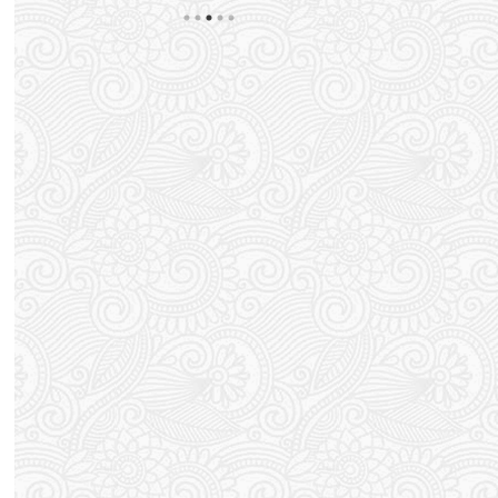
た
シだ。 朝からカフェで涼んでおります。 スポンサ
すると謎の発疹
ーリンク さて 近況ですが・・・ 仕事のせいで精神
ボコではなく湿
崩壊状態が続いておりまして はっきりと退職の意思
処方されたかゆ
う
を示すことにしました。 はっきり・・・ いや、シ
んで軟膏塗って
ョートメールで俗にいうエリアマネージャーみたい
たブワっとポツ
な人に 「退職の相談をしたい ...
てますからダニか