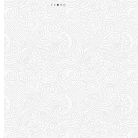
すると謎の発疹が出てしまう。 蕁麻疹のようなボコ
外と更新するの
ボコではなく湿疹ですかね？ ポツポツっと。 以前
ってるまである。
思
処方されたかゆみ止めの薬が残っているので それ飲
す。 これから
んで軟膏塗って まぁ落ち着くんですが 気づくとま
たいと思います
い
たブワっとポツポツが出てくる。 梅雨でジメジメし
てか もう戻れ
てますからダニかな？と思ったん ...
っしょ！ スポン .