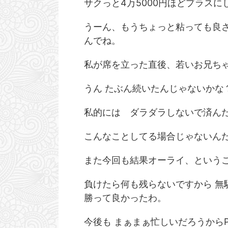
ンス状態になるであろうゾーンが存在すると思う。
いで休みにしてもらえた。
サクっと4万5000円ほどプラス
多分 いまその辺。 そこを超えちゃうと本当の絶望
よ。 ひとつ文句言うね。
が待ってると思うんだけど 寸前で踏みとどまって
ど・・・ こいつ、基本 
うーん、もうちょっと粘っても良さ
いま生きてることが楽しいと感じてしまう異常な事
なら終業5分前くらいには
んでね。
態でございます。 生きてることを楽しき感じるのが
ん、それは良いと思うんだ
異常 と 平然と言ってしまう私はすでに ...
るから 着替える時間も仕事の
私が席を立った直後、若いお兄ち
うん たぶん続いたんじゃないかな
私的には ダラダラしないで済んだ
こんなことしてる場合じゃないん
また今回も結果オーライ、という
負けたら何も残らないですから 無
勝って良かったわ。
今後も まぁまぁ忙しいだろうから