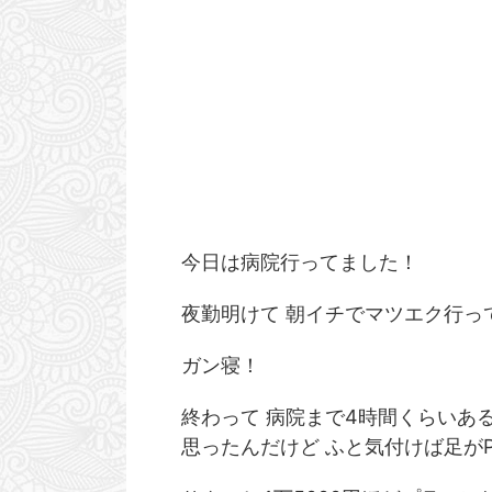
今日は病院行ってました！
2026/6/20
夜勤明けて 朝イチでマツエク行っ
生存報告 激ヤバ職場に転職して精神崩壊寸
最近の血糖値ヤバい。
前でした。
を考え
ガン寝！
おはようございます。 大変ご無沙汰しておりまし
おはようございます！ え
た。 えんけでございます。 はい、生きてます
と晴れ晴れしい日でしょう
終わって 病院まで4時間くらいあ
よ！！ 活き活き。 もう空元気じゃないとやってい
めてやりました！！ 本当
思ったんだけど ふと気付けば足がP店へ
ReadMore
Read
けない！！ 良いんです。 それでも良いんです。 人
だけど、夏休みを使って
間、どうしようもなくなったそのちょっと先にトラ
シフトがかぶってる日が