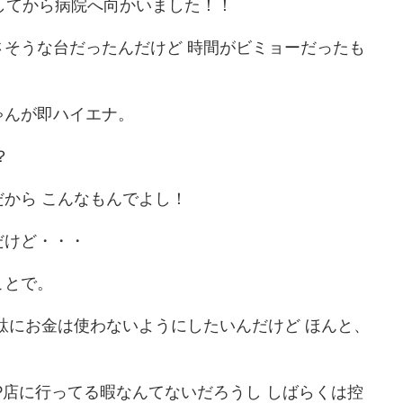
 もういろいろ限界だった
シだ。 朝からカフェで涼んでおります。 スポンサ
にしてから病院へ向かいました！！
 管理者のクソ話なんだけ
ーリンク さて 近況ですが・・・ 仕事のせいで精神
時間ぴったりに帰る。 なん
崩壊状態が続いておりまして はっきりと退職の意
そうな台だったんだけど 時間がビミョーだったも
帰る準備しちゃう系。 う
を示すことにしました。 はっきり・・・ いや、シ
。 だって 一応 制服があ
ョートメールで俗にいうエリアマネージャーみた
時 ...
な人に 「退職の相談をしたい ...
ゃんが即ハイエナ。
？
から こんなもんでよし！
だけど・・・
ことで。
駄にお金は使わないようにしたいんだけど ほんと、
P店に行ってる暇なんてないだろうし しばらくは控