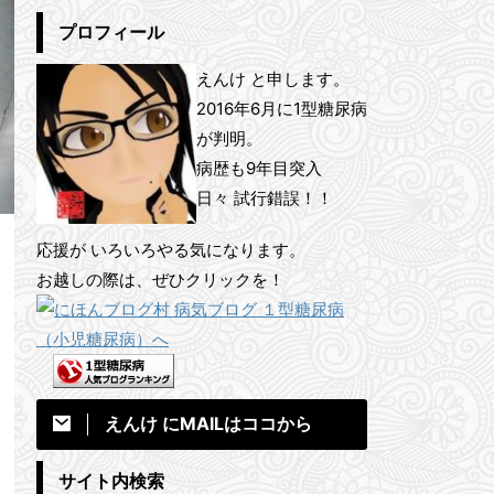
プロフィール
えんけ と申します。
2016年6月に1型糖尿病
が判明。
病歴も9年目突入
日々 試行錯誤！！
応援が いろいろやる気になります。
お越しの際は、ぜひクリックを！
えんけ にMAILはココから
サイト内検索