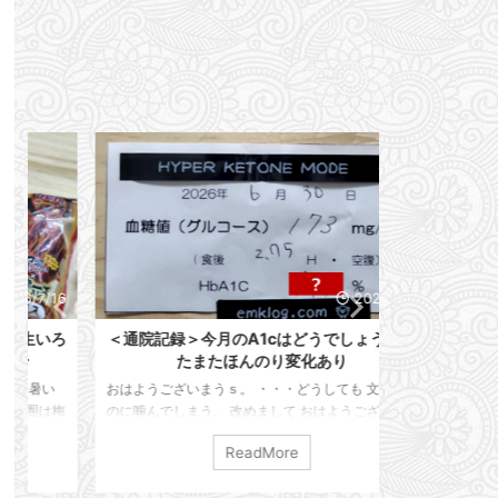
6
2026/7/4
ろ
＜通院記録＞今月のA1cはどうでしょう？ま
明日は通院D
たまたほんのり変化あり
なっちゃ
おはようございまうｓ。 ・・・どうしても 文字な
おはようござい
梅
のに噛んでしまう。 改めまして おはようございま
ます。 早いもん
じ
す。 えんけでございます。 本日は通院記録を残し
ざいます。 我が
ReadMore
。
ておこうと思います。 仕事は順調ですかって？ い
ります。 ・・・
マ
や、また限界が来たようで・・・ 家に帰ってホッと
目突入」で止まっ