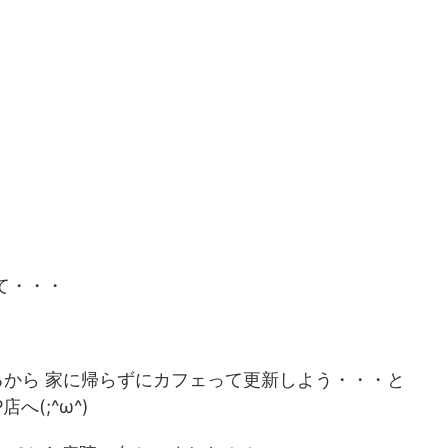
2026/7/30
2026/7/1
て・・・
リブレ流血で装着位置
退職を決意して少しすっきり。ま、人生い
てみる。
いろ人それぞれ で、焼きそばパン
んけでございます。 なん
おはようございます。 えんけでございます。 暑い
！ クソみたいな会社を辞
日が続いております・・・ 我が生息地の関東圏は
るから 家に帰らずにカフェって更新しよう・・・と
は明日も勤務予定だったん
雨は明けたのかしら？ なんだかよく分からない感
(;^ω^)
More
ReadMore
なくて、人員不足とはいえ
ですが 連日ジメっと蒸し暑い日が続いております
あったからそこを夏休み扱
仕事がない こんな日は家にいるより外に出た方が