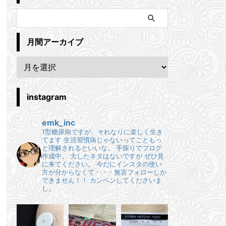
月間アーカイブ
instagram
emk_inc
1型糖尿病ですが、それなりに楽しく生き
てます
生活習慣病じゃないってこともっ
と理解されるといいな。
手探りでブログ
作成中。
大したネタはないですが ぜひ見
に来てください。
今だにインスタの使い
方が分からなくて・・・無言フォローしか
できません！！
カンベンしてくださいま
し。