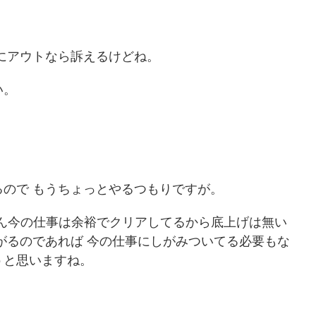
 もういろいろ限界だった
シだ。 朝からカフェで涼んでおります。 スポンサ
 管理者のクソ話なんだけ
ーリンク さて 近況ですが・・・ 仕事のせいで精神
時間ぴったりに帰る。 なん
崩壊状態が続いておりまして はっきりと退職の意
帰る準備しちゃう系。 う
を示すことにしました。 はっきり・・・ いや、シ
にアウトなら訴えるけどね。
。 だって 一応 制服があ
ョートメールで俗にいうエリアマネージャーみた
時 ...
な人に 「退職の相談をしたい ...
い。
ので もうちょっとやるつもりですが。
ぶん今の仕事は余裕でクリアしてるから底上げは無い
がるのであれば 今の仕事にしがみついてる必要もな
うと思いますね。