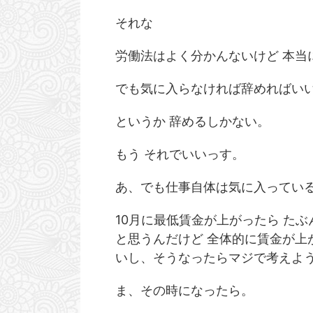
ンス状態になるであろうゾーンが存在すると思う。
いで休みにしてもらえた。
多分 いまその辺。 そこを超えちゃうと本当の絶望
よ。 ひとつ文句言うね。
それな
が待ってると思うんだけど 寸前で踏みとどまって
ど・・・ こいつ、基本 
いま生きてることが楽しいと感じてしまう異常な事
なら終業5分前くらいには
労働法はよく分かんないけど 本当
態でございます。 生きてることを楽しき感じるのが
ん、それは良いと思うんだ
異常 と 平然と言ってしまう私はすでに ...
るから 着替える時間も仕事の
でも気に入らなければ辞めればい
というか 辞めるしかない。
もう それでいいっす。
あ、でも仕事自体は気に入っている
10月に最低賃金が上がったら た
と思うんだけど 全体的に賃金が上
いし、そうなったらマジで考えよ
ま、その時になったら。