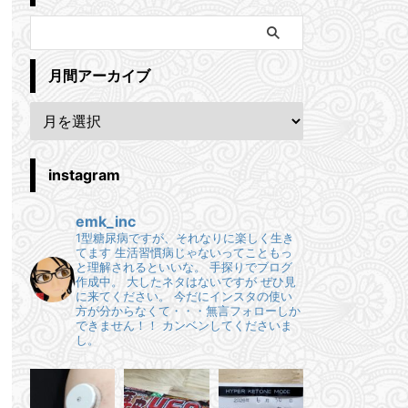
月間アーカイブ
instagram
emk_inc
1型糖尿病ですが、それなりに楽しく生き
てます
生活習慣病じゃないってこともっ
と理解されるといいな。
手探りでブログ
作成中。
大したネタはないですが ぜひ見
に来てください。
今だにインスタの使い
方が分からなくて・・・無言フォローしか
できません！！
カンベンしてくださいま
し。