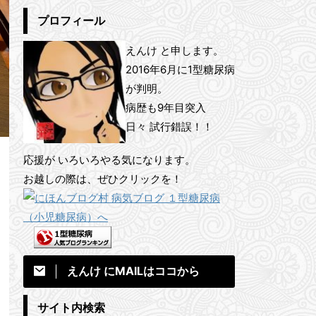
プロフィール
えんけ と申します。
2016年6月に1型糖尿病
が判明。
病歴も9年目突入
日々 試行錯誤！！
応援が いろいろやる気になります。
お越しの際は、ぜひクリックを！
えんけ にMAILはココから
サイト内検索