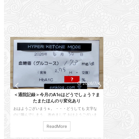
6
2026/7/4
ろ
＜通院記録＞今月のA1cはどうでしょう？ま
明日は通院D
たまたほんのり変化あり
なっちゃ
おはようございまうｓ。 ・・・どうしても 文字な
おはようござい
梅
のに噛んでしまう。 改めまして おはようございま
ます。 早いもん
じ
す。 えんけでございます。 本日は通院記録を残し
ざいます。 我が
ReadMore
。
ておこうと思います。 仕事は順調ですかって？ い
ります。 ・・・
マ
や、また限界が来たようで・・・ 家に帰ってホッと
目突入」で止まっ