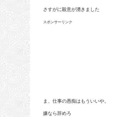
さすがに殺意が湧きました
スポンサーリンク
2026/6/20
生存報告 激ヤバ職場に転職して精神崩壊寸
最近の血糖値ヤバい。
前でした。
を考え
おはようございます。 大変ご無沙汰しておりまし
おはようございます！ え
た。 えんけでございます。 はい、生きてます
と晴れ晴れしい日でしょう
ま、仕事の愚痴はもういいや。
よ！！ 活き活き。 もう空元気じゃないとやってい
めてやりました！！ 本当
ReadMore
Read
けない！！ 良いんです。 それでも良いんです。 人
だけど、夏休みを使って
間、どうしようもなくなったそのちょっと先にトラ
シフトがかぶってる日が
嫌なら辞めろ