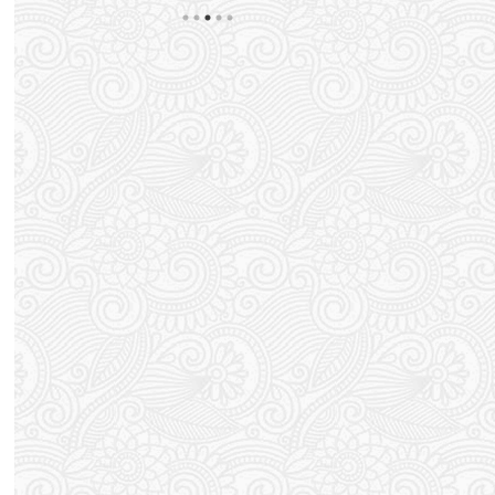
すると謎の発疹が出てしまう。 蕁麻疹のようなボコ
外と更新するの
ボコではなく湿疹ですかね？ ポツポツっと。 以前
ってるまである。
思
処方されたかゆみ止めの薬が残っているので それ飲
す。 これから
んで軟膏塗って まぁ落ち着くんですが 気づくとま
たいと思います
い
たブワっとポツポツが出てくる。 梅雨でジメジメし
てか もう戻れ
てますからダニかな？と思ったん ...
っしょ！ スポン .