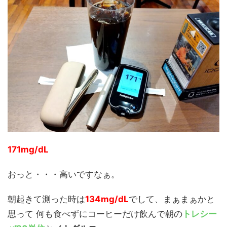
171mg/dL
おっと・・・高いですなぁ。
朝起きて測った時は
134mg/dL
でして、まぁまぁかと
思って 何も食べずにコーヒーだけ飲んで朝の
トレシー