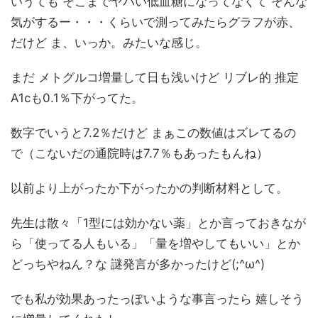
いうても そこまでヤバい低血糖になってなくて そんな
気がするー・・・くらいで測ってみたらグラフが赤、
だけど ま、いっか。みたいな感じ。
まだ メトグルコ増量して日も浅いけど リブレ的 推定
A1cも0.1％下がってた。
数字でいうと7.2％だけど まぁこの数値はズレてるの
で（こないだの通院時は7.7％もあったもんね）
以前より上がったか下がったかの判断材料として。
先生は散々「1型には効かない薬」とか言っておきなが
ら「使ってる人もいる」「量を増やしてもいい」とか
どっちやねん？な 謎発言が多かったけど(;^ω^)
でも私が効果あったっぽいような事言ったら 嬉しそう