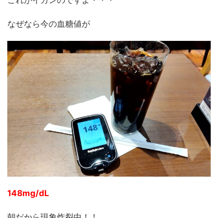
なぜなら今の血糖値が
148mg/dL
朝だから現象炸裂中！！