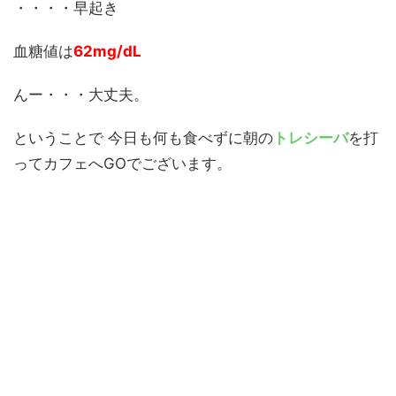
・・・・早起き
血糖値は
62mg/dL
んー・・・大丈夫。
ということで 今日も何も食べずに朝の
トレシーバ
を打
ってカフェへGOでございます。