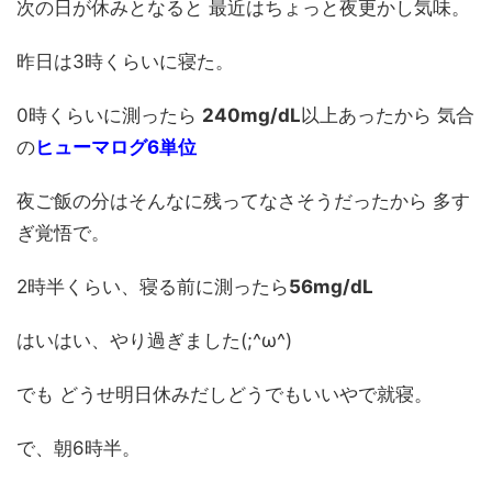
次の日が休みとなると 最近はちょっと夜更かし気味。
昨日は3時くらいに寝た。
0時くらいに測ったら
240mg/dL
以上あったから 気合
の
ヒューマログ6単位
夜ご飯の分はそんなに残ってなさそうだったから 多す
ぎ覚悟で。
2時半くらい、寝る前に測ったら
56mg/dL
はいはい、やり過ぎました(;^ω^)
でも どうせ明日休みだしどうでもいいやで就寝。
で、朝6時半。