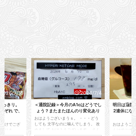
2026/7/16
2026/7/4
すっきり。
＜通院記録＞今月のA1cはどうでし
明日は通院
れぞれ で、
ょう？またまたほんのり変化あり
2連休にな
ン
おはようございまうｓ。 ・・・どう
しても 文字なのに噛んでしまう。 改
えんけでござ
おはようござ
めまして おはようございます。 えん
ておりま
んけでござい
けでございます。 本日は通院記録を
関東圏は梅雨
年も間もな