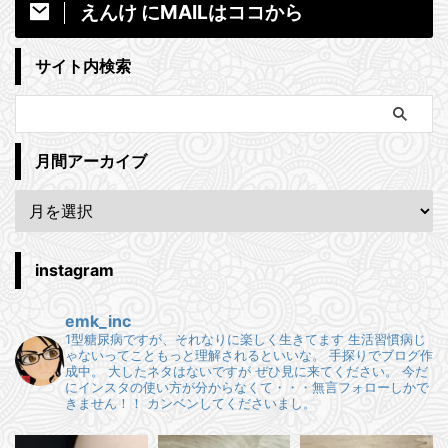
えんけ にMAILはココから
サイト内検索
月間アーカイブ
instagram
emk_inc
1型糖尿病ですが、それなりに楽しく生きてます
生活習慣病じ
ゃないってこともっと理解されるといいな。
手探りでブログ作
成中。
大したネタはないですが ぜひ見に来てください。
今だ
にインスタの使い方が分からなくて・・・無言フォローしかで
きません！！
カンベンしてくださいまし。