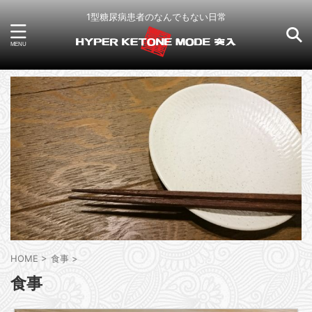
1型糖尿病患者のなんでもない日常
HOME
>
食事
>
食事