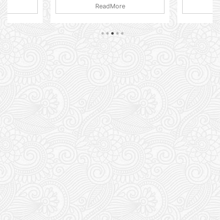
ReadMore
残しておこうと思います。 仕事は順
んだかよく分
我が病歴も 
調ですかって？ いや、また限界が来
日ジメっと蒸
ております。
たようで・・・ 家に帰ってホッとす
す。 仕事が
やらなんやら
ると謎の発疹が出てしまう。 蕁麻疹
るより外に出
てしまってます
のようなボコボコではなく湿疹ですか
カフェで涼ん
更新するの
ね？ ポツポツっと。 以前処方された
リンク さて
忘れちゃって
かゆみ止めの薬が残っているので そ
のせいで精神
年6月も末で
れ飲んで軟膏塗って まぁ落ち着くん
して はっき
1型人としし
ですが 気づくとまたブワっとポツポ
とにしまし
いと思います
ツが出てくる。 梅雨でジメジメして
や、ショート
るかい！ っ
ますからダニかな？と思ったん ...
マネージャー
すから。 楽
相談をしたい
ポン ...