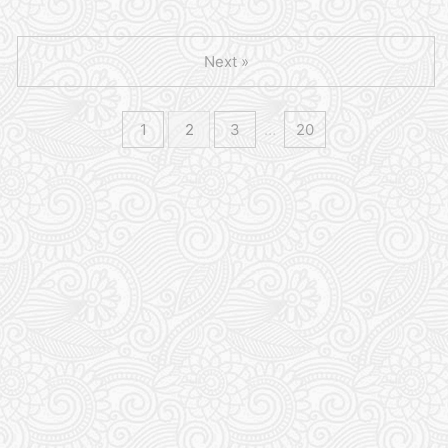
Next »
1
2
3
…
20